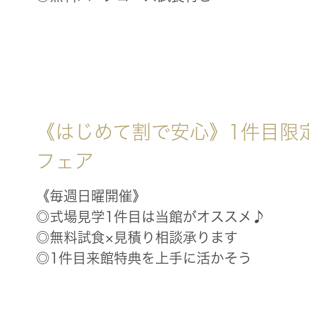
《はじめて割で安心》1件目限
フェア
《毎週日曜開催》
◎式場見学1件目は当館がオススメ♪
◎無料試食×見積り相談承ります
◎1件目来館特典を上手に活かそう